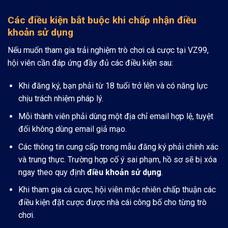
Các điều kiện bắt buộc khi chấp nhận điều
khoản sử dụng
Nếu muốn tham gia trải nghiệm trò chơi cá cược tại VZ99,
hội viên cần đáp ứng đầy đủ các điều kiện sau:
Khi đăng ký, bạn phải từ 18 tuổi trở lên và có năng lực
chịu trách nhiệm pháp lý.
Mỗi thành viên phải dùng một địa chỉ email hợp lệ, tuyệt
đối không dùng email giả mạo.
Các thông tin cung cấp trong mẫu đăng ký phải chính xác
và trung thực. Trường hợp cố ý sai phạm, hồ sơ sẽ bị xóa
ngay theo quy định
điều khoản sử dụng
.
Khi tham gia cá cược, hội viên mặc nhiên chấp thuận các
điều kiện đặt cược được nhà cái công bố cho từng trò
chơi.