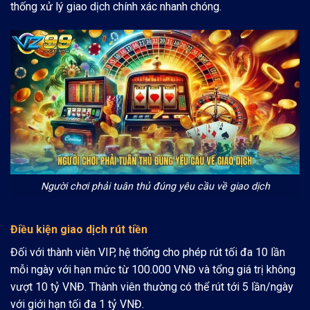
thống xử lý giao dịch chính xác nhanh chóng.
Người chơi phải tuân thủ đúng yêu cầu về giao dịch
Điều kiện giao dịch rút tiền
Đối với thành viên VIP, hệ thống cho phép rút tối đa 10 lần
mỗi ngày với hạn mức từ 100.000 VNĐ và tổng giá trị không
vượt 10 tỷ VNĐ. Thành viên thường có thể rút tới 5 lần/ngày
với giới hạn tối đa 1 tỷ VNĐ.