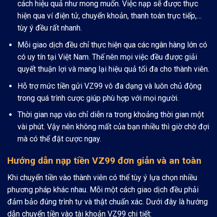
cách hiệu quả như mong muốn. Việc nạp sẽ được thực
hiện qua ví điện tử, chuyển khoản, thanh toán trực tiếp,…
tùy ý đều rất nhanh.
Mỗi giao dịch đều chỉ thực hiện qua các ngân hàng lớn có
có uy tín tại Việt Nam. Thế nên mọi việc đều được giải
quyết thuận lợi và mang lại hiệu quả tối đa cho thành viên.
Hỗ trợ mức tiền gửi VZ99 vô đa dạng và luôn chủ động
trong quá trình cược giúp phù hợp với mọi người.
Thời gian nạp vào chỉ diễn ra trong khoảng thời gian một
vài phút. Vậy nên không mất của bạn nhiều thì giờ chờ đợi
mà có thể đặt cược ngay.
Hướng dẫn nạp tiền VZ99 đơn giản và an toàn
Khi chuyển tiền vào thành viên có thể tùy ý lựa chọn nhiều
phương pháp khác nhau. Mỗi một cách giao dịch đều phải
đảm bảo đúng trình tự và thật chuẩn xác. Dưới đây là hướng
dẫn chuyển tiền vào tài khoản VZ99 chi tiết: