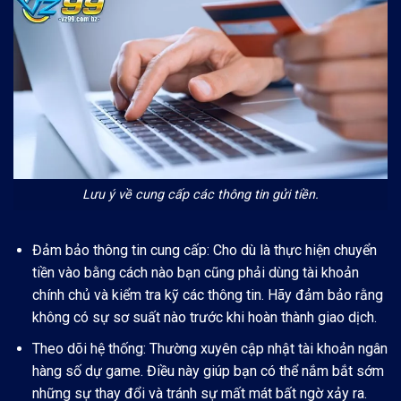
Lưu ý về cung cấp các thông tin gửi tiền.
Đảm bảo thông tin cung cấp: Cho dù là thực hiện chuyển
tiền vào bằng cách nào bạn cũng phải dùng tài khoản
chính chủ và kiểm tra kỹ các thông tin. Hãy đảm bảo rằng
không có sự sơ suất nào trước khi hoàn thành giao dịch.
Theo dõi hệ thống: Thường xuyên cập nhật tài khoản ngân
hàng số dự game. Điều này giúp bạn có thể nắm bắt sớm
những sự thay đổi và tránh sự mất mát bất ngờ xảy ra.