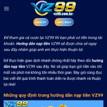
Chuyển
đến
nội
dung
ĐĂNG KÝ
ĐĂNG NHẬP
Để tham gia cá cược tại VZ99 thì bạn phải có tiền trong tài
khoản.
Hướng dẫn nạp tiền
VZ99
sẽ được chia sẻ ngay
sau đây nhằm giúp anh em thực hiện thuận lợi.
Để thực hiện giao dịch nhanh chóng nhất hãy theo dõi
hướng
dẫn nạp tiền
VZ99
sau đây. Nó sẽ giúp bạn gửi tiền vào chỉ
mất vài phút mà không tốn nhiều thời gian. Bây giờ cùng đọc
bài viết để quá trình thanh toán diễn ra được nhanh và thuận
lợi nhé!
Những quy định trong hướng dẫn nạp tiền VZ99