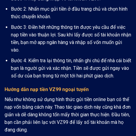
Bước 2: Nhấn mục gửi tiền ở đầu trang chủ và chọn hình
thức chuyển khoản.
Bước 3: Điền hết những thông tin được yêu cầu để việc
nạp tiền vào thuận lợi. Sau khi lấy được số tài khoản nhận
tiền, bạn mở app ngân hàng và nhập số vốn muốn gửi
vào.
Bước 4: Kiểm tra lại thông tin, nhấn ghi chú để nhà cái biết
bạn là người gửi và xác nhận. Tiền sẽ được gửi ngay vào
số dư của bạn trong từ một tới hai phút giao dịch.
Hướng dẫn nạp tiền VZ99 ngoại tuyến
Nếu như không sử dụng hình thức gửi tiền online bạn có thể
nạp vốn bằng cách này. Thao tác giao dịch này cũng khá đơn
giản và dễ dàng không tốn mấy thời gian thực hiện. Đầu tiên,
bạn cần phải liên lạc với VZ99 để lấy số tài khoản mà họ
đang dùng.