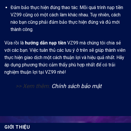
Đảm bảo thực hiện đúng thao tác: Mỗi quá trình nạp tiền
VZ99 cũng có một cách làm khác nhau. Tuy nhiên, cách
nào bạn cũng phải đảm bảo thực hiện đúng và đủ mới
thành công.
Vừa rồi là
hướng dẫn nạp tiền
VZ99
mà chúng tôi chia sẻ
với các bạn. Việc tuân thủ các lưu ý ở trên sẽ giúp thành viên
thực hiện giao dịch một cách thuận lợi và hiệu quả nhất. Hãy
áp dụng phương thức cảm thấy phù hợp nhất để có trải
nghiệm thuận lợi tại VZ99 nhé!
>> Xem thêm:
Chính sách bảo mật
GIỚI THIỆU