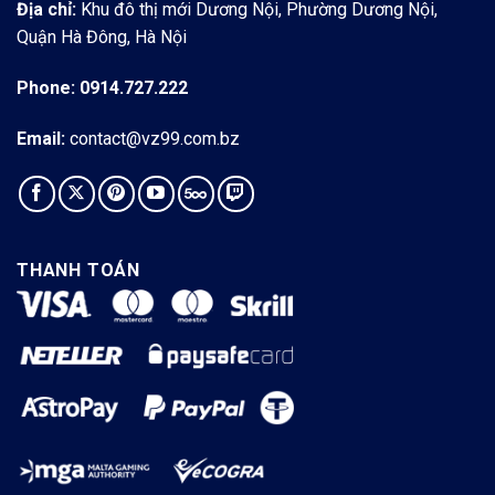
Địa chỉ:
Khu đô thị mới Dương Nội, Phường Dương Nội,
Quận Hà Đông, Hà Nội
Phone:
0914.727.222
Email:
contact@vz99.com.bz
THANH TOÁN