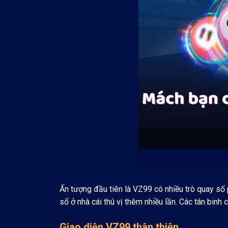
Ấn tượng đầu tiên là VZ99 có nhiều trò quay s
số ở nhà cái thú vị thêm nhiều lần. Các tân binh
Giao diện VZ99 thân thiện