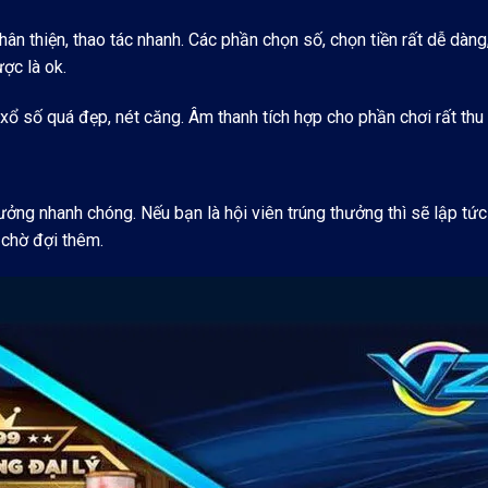
hân thiện, thao tác nhanh. Các phần chọn số, chọn tiền rất dễ dàn
ược là ok.
xổ số quá đẹp, nét căng. Âm thanh tích hợp cho phần chơi rất thu 
ởng nhanh chóng. Nếu bạn là hội viên trúng thưởng thì sẽ lập tức 
 chờ đợi thêm.