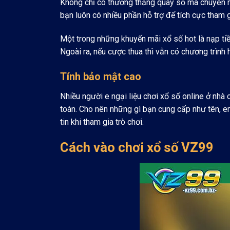
Không chỉ có thưởng thắng quay số mà chuyên m
bạn luôn có nhiều phần hỗ trợ để tích cực tham g
Một trong những khuyến mãi xổ số hot là nạp ti
Ngoài ra, nếu cược thua thì vẫn có chương trình 
Tính bảo mật cao
Nhiều người e ngại liệu chơi xổ số online ở nhà 
toàn. Cho nên những gì bạn cung cấp như tên, em
tin khi tham gia trò chơi.
Cách vào chơi xổ số VZ99