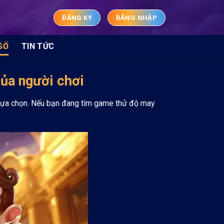
ĐĂNG KÝ
ĐĂNG NHẬP
SỐ
TIN TỨC
của người chơi
 lựa chọn. Nếu bạn đang tìm game thử độ may